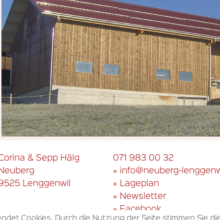
Corina & Sepp Hälg
071 983 00 32
Neuberg
» info@neuberg-lenggenw
9525 Lenggenwil
» Lageplan
» Newsletter
» Facebook
ndet Cookies. Durch die Nutzung der Seite stimmen Sie d